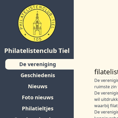
Philatelistenclub Tiel
De vereniging
filatel
Geschiedenis
De verenigin
Nieuws
ruimste zin
De verenigi
Foto nieuws
wil uitdrukk
waarbij fila
Philatieltjes
De verenigi