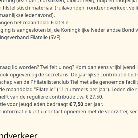
tering (lezingen, cursussen, bibliotheek), hulp en mogelijk
n filstelistisch materiaal (ruilavonden, rondzendverkeer, ve
maanlijkse ledenavond).
ngen het maandblad Filatelie.
ging is aangesloten bij de Koningklijke Nederlandse Bond v
gsverband Filatelie (SVF).
graag lid worden? Twijfelt u nog? Kom dan eens vrijblijvend
 ook opgeven bij de secretaris. De jaarlijkse contributie be
schap van de Philatelistenclub Tiel met alle genoemde facil
de maandblad "Filatelie" (11 nummers per jaar). Leden die r
elft van de reguliere contributie t.w. € 27,50.
tie voor jeugdleden bedraagt
€ 7,50
per jaar.
 informatie kunt u contact opnemen met de voorzitter, sec
ndverkeer