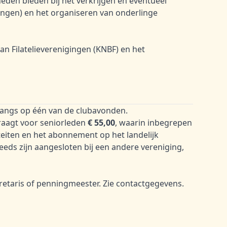
heden bieden bij het verkrijgen en eventueel
ilingen) en het organiseren van onderlinge
an Filatelieverenigingen (KNBF) en het
 langs op één van de clubavonden.
draagt voor seniorleden
€ 55,00
, waarin inbegrepen
iteiten en het abonnement op het landelijk
eeds zijn aangesloten bij een andere vereniging,
retaris of penningmeester. Zie
contactgegevens
.