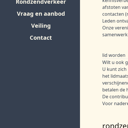
kennisverbe
Rondzendverkeer
afstoten va
Vraag en aanbod
contacten (
Leden ontva
Veiling
Onze vereni
samenwerkin
Contact
lid worden
Wilt u ook 
U kunt zich
het lidmaat
verschijnen
betalen de h
De contribu
Voor nadere
rondze