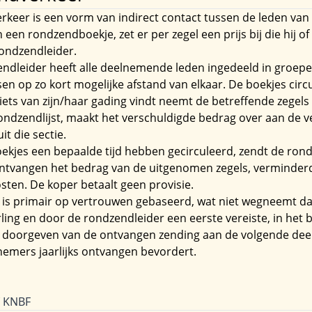
keer is een vorm van indirect contact tussen de leden van d
n een rondzendboekje, zet er per zegel een prijs bij die hij o
rondzendleider.
ndleider heeft alle deelnemende leden ingedeeld in groepe
n op zo kort mogelijke afstand van elkaar. De boekjes circu
ets van zijn/haar gading vindt neemt de betreffende zegels u
ondzendlijst, maakt het verschuldigde bedrag over aan de v
t die sectie.
ekjes een bepaalde tijd hebben gecirculeerd, zendt de rond
ntvangen het bedrag van de uitgenomen zegels, verminderd 
sten. De koper betaalt geen provisie.
 is primair op vertrouwen gebaseerd, wat niet wegneemt da
ling en door de rondzendleider een eerste vereiste, in het b
l doorgeven van de ontvangen zending aan de volgende dee
nemers jaarlijks ontvangen bevordert.
f KNBF