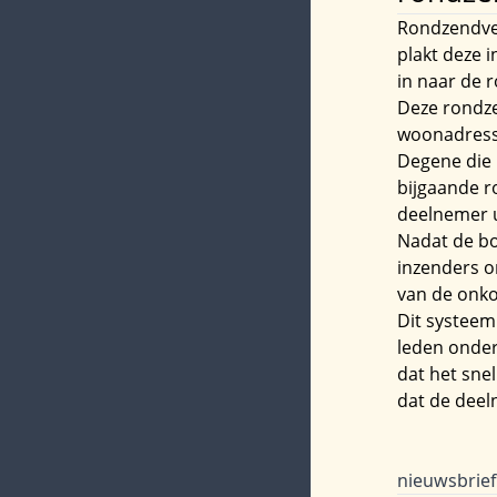
Rondzendver
plakt deze i
in naar de 
Deze rondze
woonadresse
Degene die i
bijgaande r
deelnemer ui
Nadat de bo
inzenders o
van de onko
Dit systeem
leden onder
dat het sne
dat de deel
nieuwsbrie